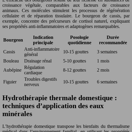
croissance végétale, comparables aux facteurs de croissance
animaux. Ces molécules stimulent les processus de régénération
cellulaire et de réparation tissulaire. Le bourgeon de cassis, par
exemple, concentre des précurseurs de cortisol naturel, expliquant
ses propriétés anti-inflammatoires et adaptogènes remarquables.
Indication
Posologie
Durée
Bourgeon
principale
quotidienne
recommandée
Anti-inflammatoire
Cassis
10-15 gouttes
3 semaines
général
Bouleau
Drainage rénal
5-10 gouttes
1 mois
Régulation
Aubépine
8-12 gouttes
2 mois
cardiaque
Troubles digestifs
Figuier
10-15 gouttes
6 semaines
nerveux
Hydrothérapie thermale domestique :
techniques d’application des eaux
minérales
L’hydrothérapie domestique transpose les bienfaits du thermalisme
médical dans l’environnement familial, en utilisant les propriétés