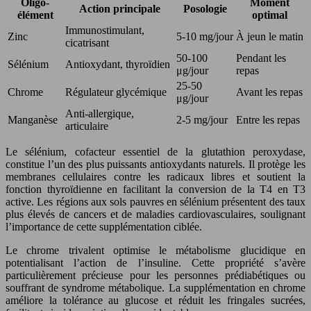
Oligo-
Moment
Action principale
Posologie
élément
optimal
Immunostimulant,
Zinc
5-10 mg/jour
À jeun le matin
cicatrisant
50-100
Pendant les
Sélénium
Antioxydant, thyroïdien
μg/jour
repas
25-50
Chrome
Régulateur glycémique
Avant les repas
μg/jour
Anti-allergique,
Manganèse
2-5 mg/jour
Entre les repas
articulaire
Le sélénium, cofacteur essentiel de la glutathion peroxydase,
constitue l’un des plus puissants antioxydants naturels. Il protège les
membranes cellulaires contre les radicaux libres et soutient la
fonction thyroïdienne en facilitant la conversion de la T4 en T3
active. Les régions aux sols pauvres en sélénium présentent des taux
plus élevés de cancers et de maladies cardiovasculaires, soulignant
l’importance de cette supplémentation ciblée.
Le chrome trivalent optimise le métabolisme glucidique en
potentialisant l’action de l’insuline. Cette propriété s’avère
particulièrement précieuse pour les personnes prédiabétiques ou
souffrant de syndrome métabolique. La supplémentation en chrome
améliore la tolérance au glucose et réduit les fringales sucrées,