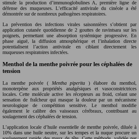
stimule la production d’immunoglobulines A, première ligne de
défense des muqueuses. L’efficacité antivirale du cinéole a été
démontrée sur de nombreux pathogènes respiratoires.
La prévention des infections virales saisonnières s’obtient par
application cutanée quotidienne de 2 gouttes de ravintsara sur les
poignets, permettant une absorption systémique progressive. En
phase aiguë, la diffusion atmosphérique et l’inhalation directe
potentialisent l’action antivirale en ciblant directement les
muqueuses respiratoires infectées.
Menthol de la menthe poivrée pour les céphalées de
tension
La menthe poivrée (
Mentha piperita
) élabore du menthol,
monoterpène aux propriétés analgésiques et vasoconstrictrices
locales. Cette molécule active les récepteurs au froid, créant une
sensation de fraîcheur qui masque la douleur par un mécanisme
neurologique de compétition sensitive. Le menthol modifie
également le calibre des vaisseaux cérébraux, contribuant au
soulagement des céphalées de tension.
L’application locale d’huile essentielle de menthe poivrée, diluée à
10% dans une huile neutre, sur les tempes et la nuque procure un
soulagement rapide des maux de tête. Cette méthode, validée par