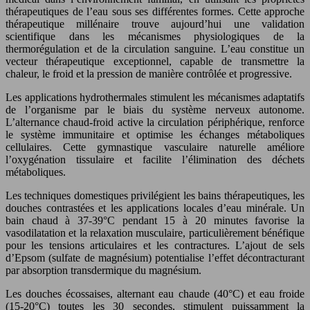
thérapeutiques de l’eau sous ses différentes formes. Cette approche
thérapeutique millénaire trouve aujourd’hui une validation
scientifique dans les mécanismes physiologiques de la
thermorégulation et de la circulation sanguine. L’eau constitue un
vecteur thérapeutique exceptionnel, capable de transmettre la
chaleur, le froid et la pression de manière contrôlée et progressive.
Les applications hydrothermales stimulent les mécanismes adaptatifs
de l’organisme par le biais du système nerveux autonome.
L’alternance chaud-froid active la circulation périphérique, renforce
le système immunitaire et optimise les échanges métaboliques
cellulaires. Cette gymnastique vasculaire naturelle améliore
l’oxygénation tissulaire et facilite l’élimination des déchets
métaboliques.
Les techniques domestiques privilégient les bains thérapeutiques, les
douches contrastées et les applications locales d’eau minérale. Un
bain chaud à 37-39°C pendant 15 à 20 minutes favorise la
vasodilatation et la relaxation musculaire, particulièrement bénéfique
pour les tensions articulaires et les contractures. L’ajout de sels
d’Epsom (sulfate de magnésium) potentialise l’effet décontracturant
par absorption transdermique du magnésium.
Les douches écossaises, alternant eau chaude (40°C) et eau froide
(15-20°C) toutes les 30 secondes, stimulent puissamment la