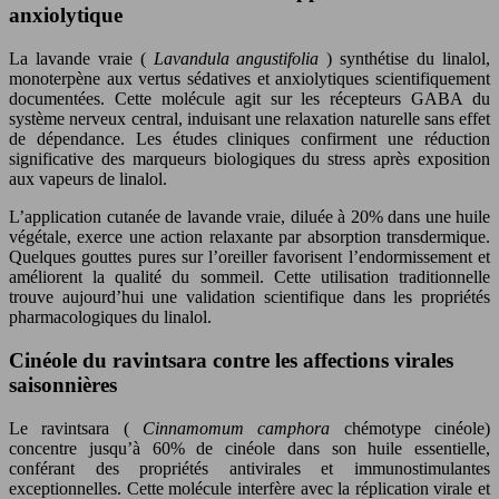
anxiolytique
La lavande vraie (
Lavandula angustifolia
) synthétise du linalol,
monoterpène aux vertus sédatives et anxiolytiques scientifiquement
documentées. Cette molécule agit sur les récepteurs GABA du
système nerveux central, induisant une relaxation naturelle sans effet
de dépendance. Les études cliniques confirment une réduction
significative des marqueurs biologiques du stress après exposition
aux vapeurs de linalol.
L’application cutanée de lavande vraie, diluée à 20% dans une huile
végétale, exerce une action relaxante par absorption transdermique.
Quelques gouttes pures sur l’oreiller favorisent l’endormissement et
améliorent la qualité du sommeil. Cette utilisation traditionnelle
trouve aujourd’hui une validation scientifique dans les propriétés
pharmacologiques du linalol.
Cinéole du ravintsara contre les affections virales
saisonnières
Le ravintsara (
Cinnamomum camphora
chémotype cinéole)
concentre jusqu’à 60% de cinéole dans son huile essentielle,
conférant des propriétés antivirales et immunostimulantes
exceptionnelles. Cette molécule interfère avec la réplication virale et