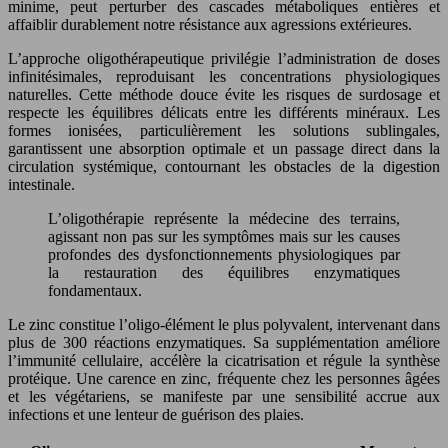
minime, peut perturber des cascades métaboliques entières et
affaiblir durablement notre résistance aux agressions extérieures.
L’approche oligothérapeutique privilégie l’administration de doses
infinitésimales, reproduisant les concentrations physiologiques
naturelles. Cette méthode douce évite les risques de surdosage et
respecte les équilibres délicats entre les différents minéraux. Les
formes ionisées, particulièrement les solutions sublingales,
garantissent une absorption optimale et un passage direct dans la
circulation systémique, contournant les obstacles de la digestion
intestinale.
L’oligothérapie représente la médecine des terrains,
agissant non pas sur les symptômes mais sur les causes
profondes des dysfonctionnements physiologiques par
la restauration des équilibres enzymatiques
fondamentaux.
Le zinc constitue l’oligo-élément le plus polyvalent, intervenant dans
plus de 300 réactions enzymatiques. Sa supplémentation améliore
l’immunité cellulaire, accélère la cicatrisation et régule la synthèse
protéique. Une carence en zinc, fréquente chez les personnes âgées
et les végétariens, se manifeste par une sensibilité accrue aux
infections et une lenteur de guérison des plaies.