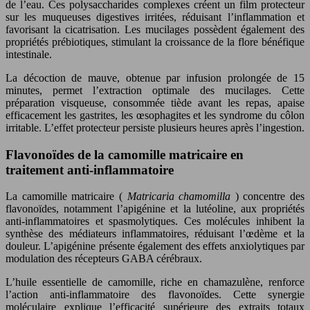
de l’eau. Ces polysaccharides complexes créent un film protecteur
sur les muqueuses digestives irritées, réduisant l’inflammation et
favorisant la cicatrisation. Les mucilages possèdent également des
propriétés prébiotiques, stimulant la croissance de la flore bénéfique
intestinale.
La décoction de mauve, obtenue par infusion prolongée de 15
minutes, permet l’extraction optimale des mucilages. Cette
préparation visqueuse, consommée tiède avant les repas, apaise
efficacement les gastrites, les œsophagites et les syndrome du côlon
irritable. L’effet protecteur persiste plusieurs heures après l’ingestion.
Flavonoïdes de la camomille matricaire en
traitement anti-inflammatoire
La camomille matricaire (
Matricaria chamomilla
) concentre des
flavonoïdes, notamment l’apigénine et la lutéoline, aux propriétés
anti-inflammatoires et spasmolytiques. Ces molécules inhibent la
synthèse des médiateurs inflammatoires, réduisant l’œdème et la
douleur. L’apigénine présente également des effets anxiolytiques par
modulation des récepteurs GABA cérébraux.
L’huile essentielle de camomille, riche en chamazulène, renforce
l’action anti-inflammatoire des flavonoïdes. Cette synergie
moléculaire explique l’efficacité supérieure des extraits totaux