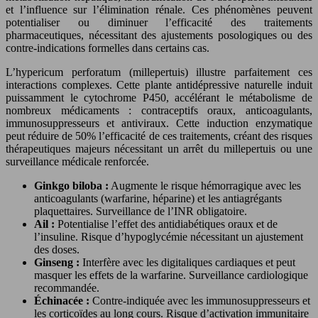
et l’influence sur l’élimination rénale. Ces phénomènes peuvent
potentialiser ou diminuer l’efficacité des traitements
pharmaceutiques, nécessitant des ajustements posologiques ou des
contre-indications formelles dans certains cas.
L’hypericum perforatum (millepertuis) illustre parfaitement ces
interactions complexes. Cette plante antidépressive naturelle induit
puissamment le cytochrome P450, accélérant le métabolisme de
nombreux médicaments : contraceptifs oraux, anticoagulants,
immunosuppresseurs et antiviraux. Cette induction enzymatique
peut réduire de 50% l’efficacité de ces traitements, créant des risques
thérapeutiques majeurs nécessitant un arrêt du millepertuis ou une
surveillance médicale renforcée.
Ginkgo biloba :
Augmente le risque hémorragique avec les
anticoagulants (warfarine, héparine) et les antiagrégants
plaquettaires. Surveillance de l’INR obligatoire.
Ail :
Potentialise l’effet des antidiabétiques oraux et de
l’insuline. Risque d’hypoglycémie nécessitant un ajustement
des doses.
Ginseng :
Interfère avec les digitaliques cardiaques et peut
masquer les effets de la warfarine. Surveillance cardiologique
recommandée.
Échinacée :
Contre-indiquée avec les immunosuppresseurs et
les corticoïdes au long cours. Risque d’activation immunitaire