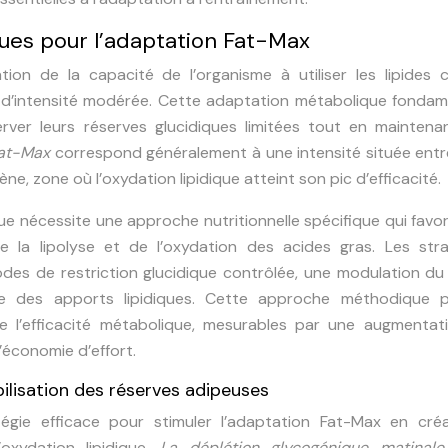
iques pour l’adaptation Fat-Max
tion de la capacité de l’organisme à utiliser les lipides
ts d’intensité modérée. Cette adaptation métabolique fonda
ver leurs réserves glucidiques limitées tout en maintena
Fat-Max
correspond généralement à une intensité située ent
 zone où l’oxydation lipidique atteint son pic d’efficacité.
 nécessite une approche nutritionnelle spécifique qui favor
 la lipolyse et de l’oxydation des acides gras. Les stra
odes de restriction glucidique contrôlée, une modulation du
tive des apports lipidiques. Cette approche méthodique 
 de l’efficacité métabolique, mesurables par une augmentat
’économie d’effort.
ilisation des réserves adipeuses
tégie efficace pour stimuler l’adaptation Fat-Max en cré
oxydation lipidique.
La déplétion glycogénique matinal