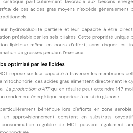
e cinétique particulièrement favorable aux besoins énergé
stinal
de ces acides gras moyens n’excède généralement 
traditionnels.
leur hydrosolubilité partielle et leur capacité à être dire
tion préalable par les sels biliaires. Cette propriété unique
ion lipidique même en cours d’effort, sans risquer les tr
mmation de graisses pendant l’exercice.
bs optimisé par les lipides
MCT repose sur leur capacité à traverser les membranes cell
la mitochondrie, ces acides gras alimentent directement le c
al.
La production d’ATP
qui en résulte peut atteindre 147 mo
 un rendement énergétique supérieur à celui du glucose.
articulièrement bénéfique lors d’efforts en zone aérobie,
 un approvisionnement constant en substrats oxydatif
a consommation régulière de MCT peuvent également amé
mitochondriale.