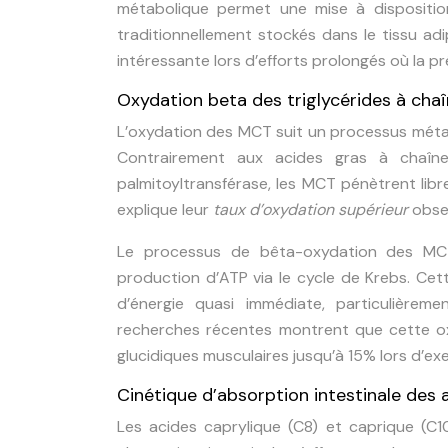
métabolique permet une mise à dispositio
traditionnellement stockés dans le tissu ad
intéressante lors d’efforts prolongés où la p
Oxydation beta des triglycérides à cha
L’oxydation des MCT suit un processus métab
Contrairement aux acides gras à chaîne
palmitoyltransférase, les MCT pénètrent libr
explique leur
taux d’oxydation supérieur
obse
Le processus de bêta-oxydation des MCT
production d’ATP via le cycle de Krebs. Cett
d’énergie quasi immédiate, particulièreme
recherches récentes montrent que cette oxy
glucidiques musculaires jusqu’à 15% lors d’ex
Cinétique d’absorption intestinale des 
Les acides caprylique (C8) et caprique (C1