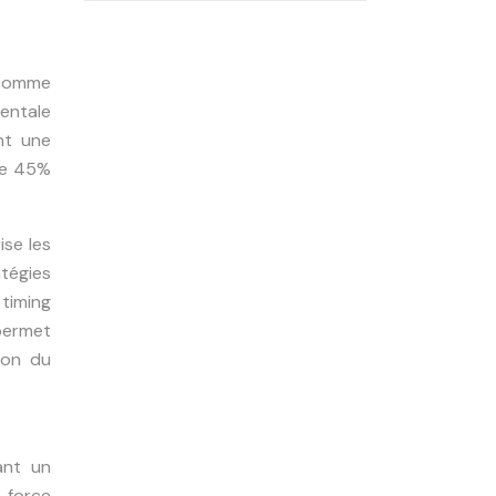
 comme
mentale
nt une
re 45%
ise les
tégies
 timing
permet
ion du
ant un
e
force