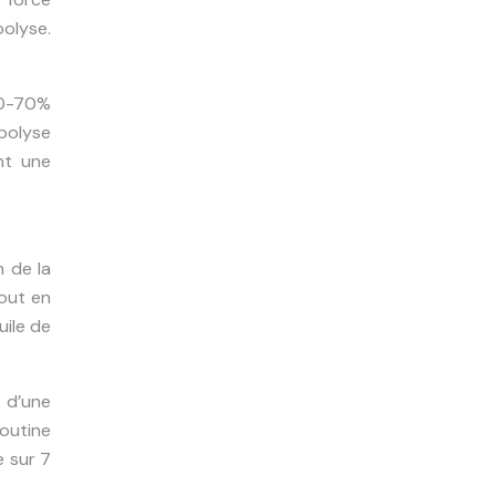
polyse.
 60-70%
polyse
nt une
n de la
tout en
uile de
 d’une
routine
e sur 7