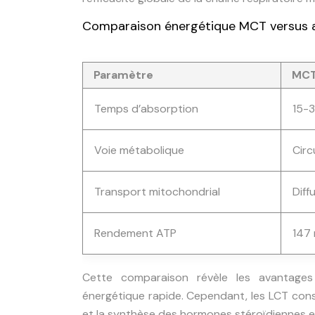
Comparaison énergétique MCT versus ac
Paramètre
MCT
Temps d’absorption
15-
Voie métabolique
Circ
Transport mitochondrial
Diff
Rendement ATP
147 
Cette comparaison révèle les avantages 
énergétique rapide. Cependant, les LCT con
et la synthèse des hormones stéroïdiennes ess