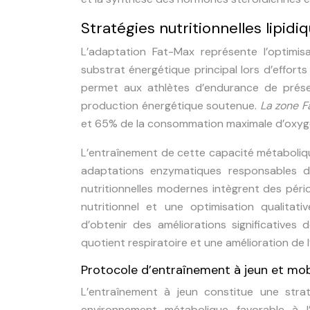
Stratégies nutritionnelles lipid
L’adaptation Fat-Max représente l’optimisa
substrat énergétique principal lors d’effor
permet aux athlètes d’endurance de préser
production énergétique soutenue.
La zone 
et 65% de la consommation maximale d’oxygène,
L’entraînement de cette capacité métabolique
adaptations enzymatiques responsables de
nutritionnelles modernes intègrent des péri
nutritionnel et une optimisation qualita
d’obtenir des améliorations significatives
quotient respiratoire et une amélioration de l
Protocole d’entraînement à jeun et mob
L’entraînement à jeun constitue une stra
environnement métabolique favorable à l’