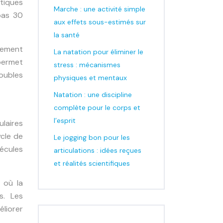
tiques
Marche : une activité simple
pas 30
aux effets sous-estimés sur
la santé
ctement
La natation pour éliminer le
 permet
stress : mécanismes
oubles
physiques et mentaux
Natation : une discipline
complète pour le corps et
l’esprit
ulaires
ycle de
Le jogging bon pour les
lécules
articulations : idées reçues
et réalités scientifiques
 où la
s. Les
liorer