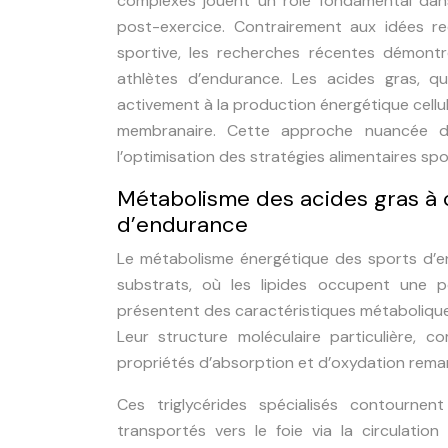
complexes jouent un rôle fondamental dans
post-exercice. Contrairement aux idées re
sportive, les recherches récentes démontr
athlètes d’endurance. Les acides gras, qu’
activement à la production énergétique cellula
membranaire. Cette approche nuancée de 
l’optimisation des stratégies alimentaires spo
Métabolisme des acides gras à 
d’endurance
Le métabolisme énergétique des sports d’e
substrats, où les lipides occupent une p
présentent des caractéristiques métaboliques
Leur structure moléculaire particulière,
propriétés d’absorption et d’oxydation rema
Ces triglycérides spécialisés contournen
transportés vers le foie via la circulation