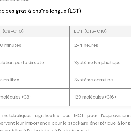
ides gras à chaîne longue (LCT)
 (C8-C10)
LCT (C16-C18)
30 minutes
2-4 heures
ulation porte directe
Système lymphatique
usion libre
Système carnitine
molécules (C8)
129 molécules (C16)
métaboliques significatifs des MCT pour l’approvision
servent leur importance pour le stockage énergétique à long
entielles à l’adaptation à l’entraînement.