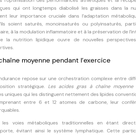
 l’optimisation des performances athlétiques et la récupé
çues qui ont longtemps diabolisé les graisses dans la nut
ent leur importance cruciale dans l’adaptation métaboliq
ils soient saturés, monoinsaturés ou polyinsaturés, parti
ire, à la modulation inflammatoire et à la préservation de l’in
la nutrition lipidique ouvre de nouvelles perspective
rtives.
chaîne moyenne pendant l’exercice
ndurance repose sur une orchestration complexe entre diff
osition stratégique.
Les acides gras à chaîne moyenne
 uniques qui les distinguent nettement des lipides conventi
 comprenant entre 6 et 12 atomes de carbone, leur confè
rquables.
t les voies métaboliques traditionnelles en étant direc
 porte, évitant ainsi le système lymphatique. Cette partic