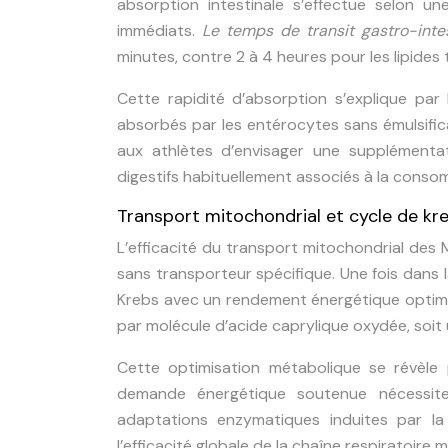
absorption intestinale s’effectue selon un
immédiats.
Le temps de transit gastro-inte
minutes, contre 2 à 4 heures pour les lipides 
Cette rapidité d’absorption s’explique par 
absorbés par les entérocytes sans émulsifica
aux athlètes d’envisager une supplémentat
digestifs habituellement associés à la conso
Transport mitochondrial et cycle de kre
L’efficacité du transport mitochondrial des 
sans transporteur spécifique. Une fois dans 
Krebs avec un rendement énergétique optim
par molécule d’acide caprylique oxydée, soit
Cette optimisation métabolique se révèle p
demande énergétique soutenue nécessite
adaptations enzymatiques induites par l
l’efficacité globale de la chaîne respiratoire 