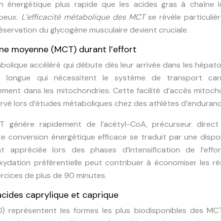
n énergétique plus rapide que les acides gras à chaîne l
ipeux.
L’efficacité métabolique des MCT
se révèle particuli
réservation du glycogène musculaire devient cruciale.
îne moyenne (MCT) durant l’effort
olique accéléré qui débute dès leur arrivée dans les hépat
 longue qui nécessitent le système de transport carn
ement dans les mitochondries. Cette facilité d’accès mitoch
rvé lors d’études métaboliques chez des athlètes d’enduranc
 génère rapidement de l’acétyl-CoA, précurseur direct
e conversion énergétique efficace se traduit par une dispon
nt appréciée lors des phases d’intensification de l’effor
dation préférentielle peut contribuer à économiser les ré
ercices de plus de 90 minutes.
acides caprylique et caprique
0) représentent les formes les plus biodisponibles des MCT