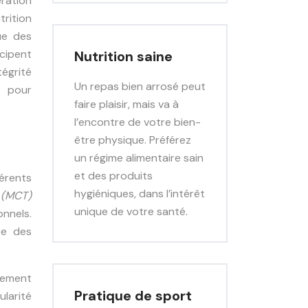
ration
rition
ue des
cipent
Nutrition saine
tégrité
Un repas bien arrosé peut
s pour
faire plaisir, mais va à
l’encontre de votre bien-
être physique. Préférez
un régime alimentaire sain
et des produits
érents
hygiéniques, dans l’intérêt
 (MCT)
unique de votre santé.
onnels.
re des
tement
Pratique de sport
ularité