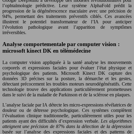
Google DeepMind a développé des modèles révolutionnaires pour
l’ophtalmologie prédictive. Leur système AlphaFold prédit la
progression de la dégénérescence maculaire avec une précision de
94%, permettant des traitements préventifs ciblés. Ces avancées
illustrent le potentiel transformateur de l’IA pour anticiper
l’évolution pathologique avant l’apparition de symptômes
irréversibles.
Analyse comportementale par computer vision :
microsoft kinect DK en télémédecine
La computer vision appliquée à la santé analyse les mouvements
corporels et expressions faciales pour évaluer l’état physique et
psychologique des patients. Microsoft Kinect DK capture des
données 3D précises sur la posture, la démarche et les gestes,
détectant précocement les troubles moteurs neurodégénératifs. Cette
technologie trouve des applications particulièrement prometteuses
dans le suivi de la maladie de Parkinson et de la sclérose en plaques.
L’analyse faciale par IA détecte les micro-expressions révélatrices de
douleur ou de détresse psychologique. Ces systèmes complètent
l’évaluation clinique traditionnelle, particulièrement utiles pour les
patients ayant des difficultés d’expression verbale.
Les algorithmes
atteignent une précision de 87% dans la détection de la dépression
basée sur l’analyse des expressions faciales et des patterns de