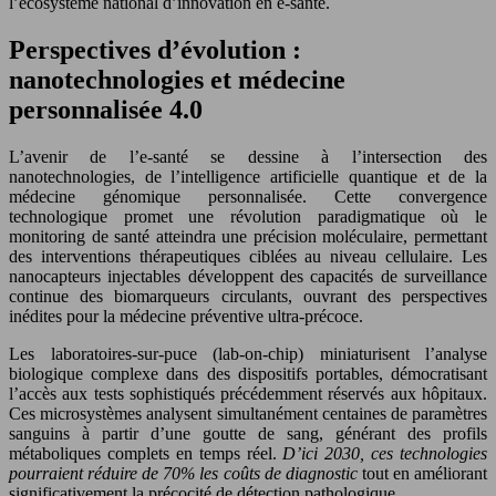
l’écosystème national d’innovation en e-santé.
Perspectives d’évolution :
nanotechnologies et médecine
personnalisée 4.0
L’avenir de l’e-santé se dessine à l’intersection des
nanotechnologies, de l’intelligence artificielle quantique et de la
médecine génomique personnalisée. Cette convergence
technologique promet une révolution paradigmatique où le
monitoring de santé atteindra une précision moléculaire, permettant
des interventions thérapeutiques ciblées au niveau cellulaire. Les
nanocapteurs injectables développent des capacités de surveillance
continue des biomarqueurs circulants, ouvrant des perspectives
inédites pour la médecine préventive ultra-précoce.
Les laboratoires-sur-puce (lab-on-chip) miniaturisent l’analyse
biologique complexe dans des dispositifs portables, démocratisant
l’accès aux tests sophistiqués précédemment réservés aux hôpitaux.
Ces microsystèmes analysent simultanément centaines de paramètres
sanguins à partir d’une goutte de sang, générant des profils
métaboliques complets en temps réel.
D’ici 2030, ces technologies
pourraient réduire de 70% les coûts de diagnostic
tout en améliorant
significativement la précocité de détection pathologique.